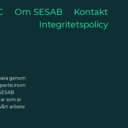
C
Om SESAB
Kontakt
Integritetspolicy
llbara genom
pertis inom
 SESAB
gar som är
 Vårt arbete