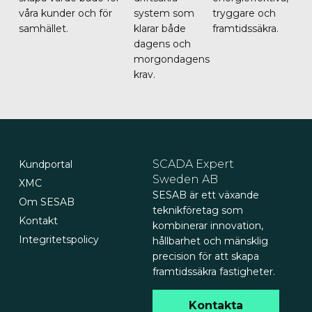
våra kunder och för
system som
tryggare och
samhället.
klarar både
framtidssäkra.
dagens och
morgondagens
krav.
SCADA Expert
Kundportal
Sweden AB
XMC
SESAB är ett växande
Om SESAB
teknikföretag som
Kontakt
kombinerar innovation,
Integritetspolicy
hållbarhet och mänsklig
precision för att skapa
framtidssäkra fastigheter.
Kontakta