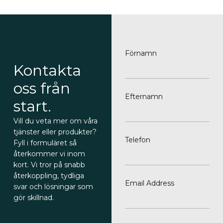
Förnamn
Kontakta
oss från
Efternamn
start.
Vill du veta mer om våra
tjänster eller produkter?
Telefon
Fyll i formuläret så
återkommer vi inom
kort. Vi tror på snabb
återkoppling, tydliga
Email Address
svar och lösningar som
gör skillnad.