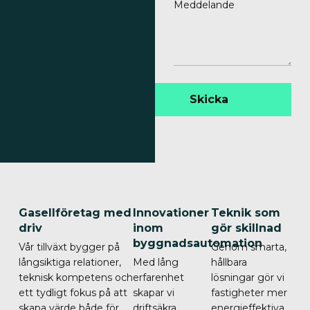
Meddelande
Skicka
Gasellföretag med
Innovationer
Teknik som
driv
inom
gör skillnad
byggnadsautomation
Vår tillväxt bygger på
Genom smarta,
långsiktiga relationer,
Med lång
hållbara
teknisk kompetens och
erfarenhet
lösningar gör vi
ett tydligt fokus på att
skapar vi
fastigheter mer
skapa värde både för
driftsäkra
energieffektiva,