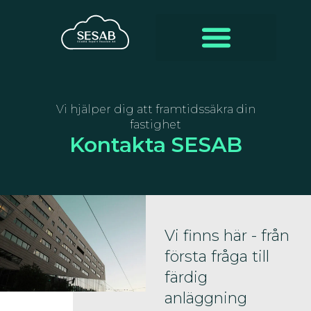
Vi hjälper dig att framtidssäkra din
fastighet
Kontakta SESAB
Vi finns här - från
första fråga till
färdig
anläggning